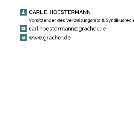
CARL E. HOESTERMANN

Vorsitzender des Verwaltungsrats & Syndikusrec

carl.hoestermann@gracher.de

www.gracher.de
