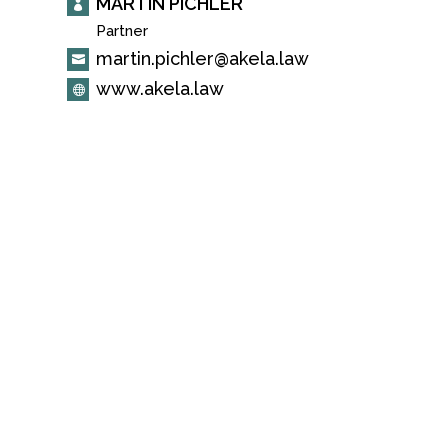
MARTIN PICHLER

Partner

martin.pichler@akela.law

www.akela.law
