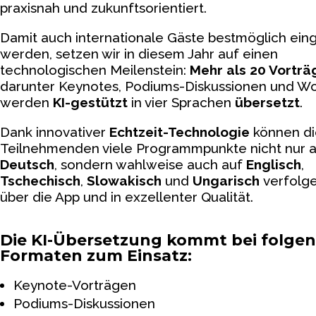
praxisnah und zukunftsorientiert.
Damit auch internationale Gäste bestmöglich ei
werden, setzen wir in diesem Jahr auf einen
technologischen Meilenstein:
Mehr als 20 Vorträ
darunter Keynotes, Podiums-Diskussionen und W
werden
KI-gestützt
in vier Sprachen
übersetzt
.
Dank innovativer
Echtzeit-Technologie
können di
Teilnehmenden viele Programmpunkte nicht nur 
Deutsch
, sondern wahlweise auch auf
Englisch
,
Tschechisch
,
Slowakisch
und
Ungarisch
verfolge
über die App und in exzellenter Qualität.
Die KI-Übersetzung kommt bei folge
Formaten zum Einsatz:
Keynote-Vorträgen
Podiums-Diskussionen