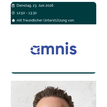
Dienstag, 23. Juni 2026

12:50 - 13:30

mit freundlicher Unterstützung von:
