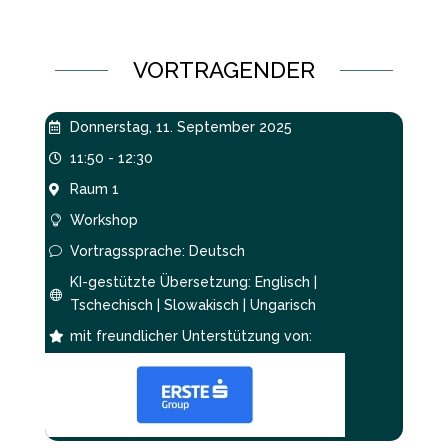
VORTRAGENDER
Donnerstag, 11. September 2025

11:50 - 12:30

Raum 1

Workshop

Vortragssprache: Deutsch
v
KI-gestützte Übersetzung: Englisch |

Tschechisch | Slowakisch | Ungarisch
mit freundlicher Unterstützung von:
